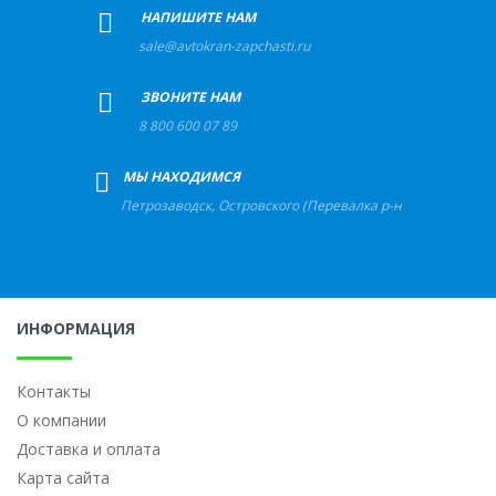
+
НАПИШИТЕ НАМ
sale@avtokran-zapchasti.ru
+
ЗВОНИТЕ НАМ
8 800 600 07 89
+
МЫ НАХОДИМСЯ
Петрозаводск
,
Островского (Перевалка р-н) ул, д.56
ИНФОРМАЦИЯ
Контакты
О компании
Доставка и оплата
Карта сайта