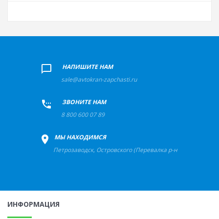
+
НАПИШИТЕ НАМ
sale@avtokran-zapchasti.ru
+
ЗВОНИТЕ НАМ
8 800 600 07 89
+
МЫ НАХОДИМСЯ
Петрозаводск
,
Островского (Перевалка р-н) ул, д.56
ИНФОРМАЦИЯ