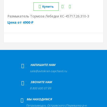
Купить
Размыкатель Тормоза Лебедки КС-45717.26.310-3
Цена от 4900 ₽
+
НАПИШИТЕ НАМ
sale@avtokran-zapchasti.ru
+
ЗВОНИТЕ НАМ
8 800 600 07 89
+
МЫ НАХОДИМСЯ
Петрозаводск
,
Островского (Перевалка р-н) ул, д.56