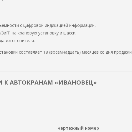
ъемности с цифровой индикацией информации,
ЗиП) на крановую установку и шасси,
да-изготовителя.
установки составляет
18 (восемнадцать) месяцев
со дня продажи 
И К АВТОКРАНАМ «ИВАНОВЕЦ»
Чертежный номер