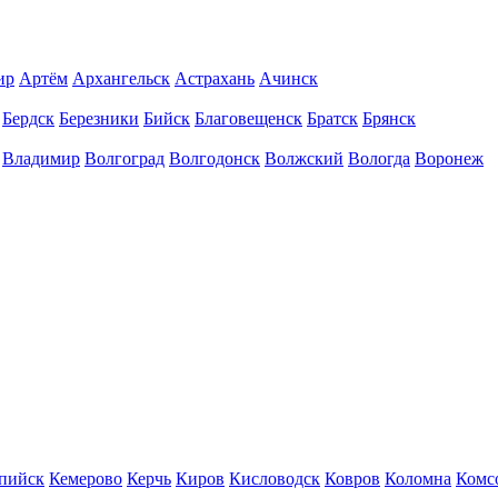
ир
Артём
Архангельск
Астрахань
Ачинск
Бердск
Березники
Бийск
Благовещенск
Братск
Брянск
Владимир
Волгоград
Волгодонск
Волжский
Вологда
Воронеж
пийск
Кемерово
Керчь
Киров
Кисловодск
Ковров
Коломна
Комс