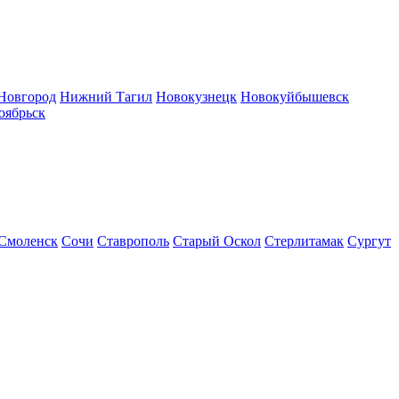
Новгород
Нижний Тагил
Новокузнецк
Новокуйбышевск
оябрьск
Смоленск
Сочи
Ставрополь
Старый Оскол
Стерлитамак
Сургут