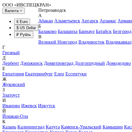
ООО «ИВСПЕЦКРАН»
Петрозаводск
Валюта
А
Абакан
Альметьевск
Ангарск
Арзамас
Армав
€ Euro
Б
$ US Dollar
Балаково
Балашиха
Барнаул
Батайск
Белгород
₽ Рубль
В
Великий Новгород
Владивосток
Владикавказ
Г
Грозный
Д
Дербент
Дзержинск
Димитровград
Долгопрудный
Домодедово
Е
Евпатория
Екатеринбург
Елец
Ессентуки
Ж
Жуковский
З
Златоуст
И
Иваново
Ижевск
Иркутск
Й
Йошкар-Ола
К
Казань
Калининград
Калуга
Каменск-Уральский
Камышин
Кас