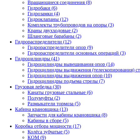
Вращающиеся соединения
(8)
Гидробаки
(6)
Гидрозамки
(4)
Гидроклапаны
(12)
Комплекты трубопроводов на опоры
(3)
Краны двухходовые
(2)
Шланговые барабаны
(2)
Гидрораспределители (12)
Гидрораспределители опор
(9)
Гидрораспределители основных операций
(3)
Гидроцилиндры (41)
Гидроцилиндры вывешивания опор
(14)
Гидроцилиндры выдвижения (телескопирования) с
Гидроцилиндры выдвижения опор
(10)
Гидроцилиндры подъема стрелы
(7)
Грузовая лебедка (30)
Канаты грузовые стальные
(6)
Полумуфты
(2)
Размыкатели тормоза
(5)
Кабина крановщика (13)
Запчасти для кабины крановщика
(8)
Кабины в сборе
(5)
Коробка отбора мощности (17)
Колёса зубчатые
(5)
КОМ
(9)