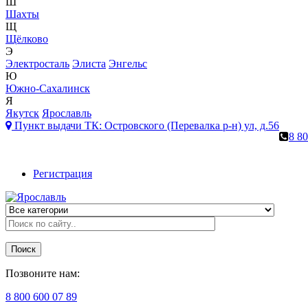
Ш
Шахты
Щ
Щёлково
Э
Электросталь
Элиста
Энгельс
Ю
Южно-Сахалинск
Я
Якутск
Ярославль
Пункт выдачи ТК:
Островского (Перевалка р-н) ул, д.56
8 80
Регистрация
Поиск
Позвоните нам:
8 800 600 07 89