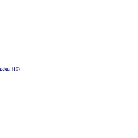
трелы
(10)