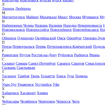
Краснодар
Красноярск
Курган
Курск
Кызыл
Л
Липецк
Люберцы
М
Магнитогорск
Майкоп
Махачкала
Миасс
Москва
Мурманск
Му
Н
Набережные Челны
Назрань
Нальчик
Находка
Невинномысск
Новомосковск
Новороссийск
Новосибирск
Новочебоксарск
Но
О
Обнинск
Одинцово
Октябрьский
Омск
Оренбург
Орехово-Зуе
П
Пенза
Первоуральск
Пермь
Петропавловск-Камчатский
Подоль
Р
Раменское
Реутов
Ростов-на-Дону
Рубцовск
Рыбинск
Рязань
С
Салават
Самара
Санкт-Петербург
Саранск
Саратов
Севастопол
Сызрань
Сыктывкар
Т
Таганрог
Тамбов
Тверь
Тольятти
Томск
Тула
Тюмень
У
Улан-Удэ
Ульяновск
Уссурийск
Уфа
Х
Хабаровск
Хасавюрт
Химки
Ч
Чебоксары
Челябинск
Череповец
Черкесск
Чита