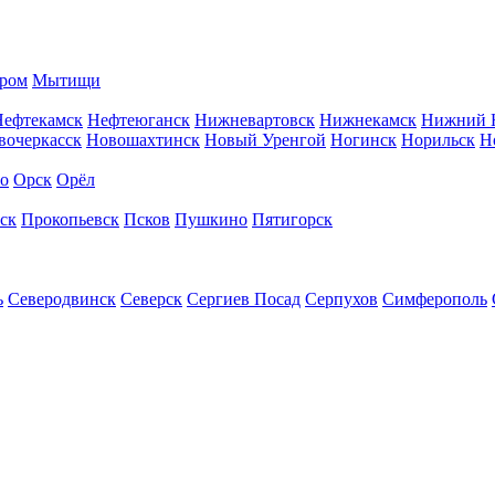
ром
Мытищи
Нефтекамск
Нефтеюганск
Нижневартовск
Нижнекамск
Нижний 
вочеркасск
Новошахтинск
Новый Уренгой
Ногинск
Норильск
Н
во
Орск
Орёл
ск
Прокопьевск
Псков
Пушкино
Пятигорск
ь
Северодвинск
Северск
Сергиев Посад
Серпухов
Симферополь