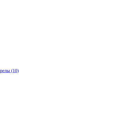
трелы
(10)