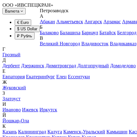
ООО «ИВСПЕЦКРАН»
Петрозаводск
Валюта
А
Абакан
Альметьевск
Ангарск
Арзамас
Армав
€ Euro
Б
$ US Dollar
Балаково
Балашиха
Барнаул
Батайск
Белгород
₽ Рубль
В
Великий Новгород
Владивосток
Владикавказ
Г
Грозный
Д
Дербент
Дзержинск
Димитровград
Долгопрудный
Домодедово
Е
Евпатория
Екатеринбург
Елец
Ессентуки
Ж
Жуковский
З
Златоуст
И
Иваново
Ижевск
Иркутск
Й
Йошкар-Ола
К
Казань
Калининград
Калуга
Каменск-Уральский
Камышин
Кас