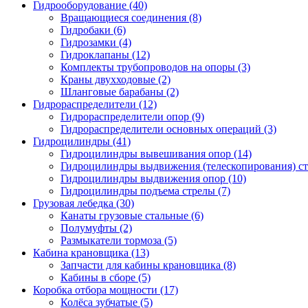
Гидрооборудование (40)
Вращающиеся соединения
(8)
Гидробаки
(6)
Гидрозамки
(4)
Гидроклапаны
(12)
Комплекты трубопроводов на опоры
(3)
Краны двухходовые
(2)
Шланговые барабаны
(2)
Гидрораспределители (12)
Гидрораспределители опор
(9)
Гидрораспределители основных операций
(3)
Гидроцилиндры (41)
Гидроцилиндры вывешивания опор
(14)
Гидроцилиндры выдвижения (телескопирования) с
Гидроцилиндры выдвижения опор
(10)
Гидроцилиндры подъема стрелы
(7)
Грузовая лебедка (30)
Канаты грузовые стальные
(6)
Полумуфты
(2)
Размыкатели тормоза
(5)
Кабина крановщика (13)
Запчасти для кабины крановщика
(8)
Кабины в сборе
(5)
Коробка отбора мощности (17)
Колёса зубчатые
(5)