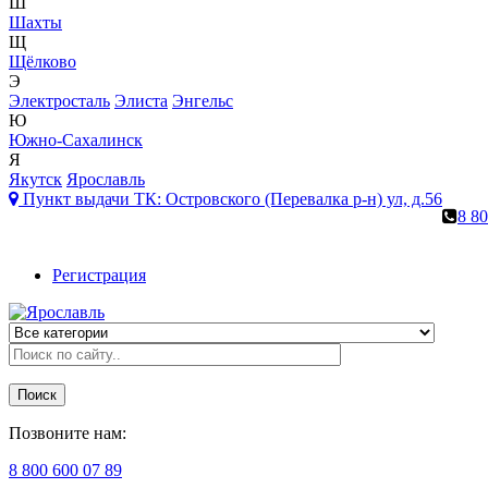
Ш
Шахты
Щ
Щёлково
Э
Электросталь
Элиста
Энгельс
Ю
Южно-Сахалинск
Я
Якутск
Ярославль
Пункт выдачи ТК:
Островского (Перевалка р-н) ул, д.56
8 80
Регистрация
Поиск
Позвоните нам:
8 800 600 07 89