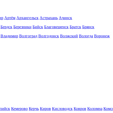
ир
Артём
Архангельск
Астрахань
Ачинск
Бердск
Березники
Бийск
Благовещенск
Братск
Брянск
Владимир
Волгоград
Волгодонск
Волжский
Вологда
Воронеж
пийск
Кемерово
Керчь
Киров
Кисловодск
Ковров
Коломна
Комс