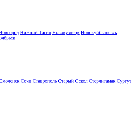
Новгород
Нижний Тагил
Новокузнецк
Новокуйбышевск
оябрьск
Смоленск
Сочи
Ставрополь
Старый Оскол
Стерлитамак
Сургут