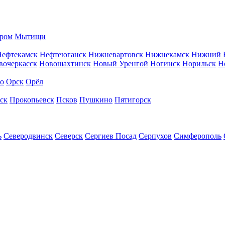
ром
Мытищи
Нефтекамск
Нефтеюганск
Нижневартовск
Нижнекамск
Нижний 
вочеркасск
Новошахтинск
Новый Уренгой
Ногинск
Норильск
Н
во
Орск
Орёл
ск
Прокопьевск
Псков
Пушкино
Пятигорск
ь
Северодвинск
Северск
Сергиев Посад
Серпухов
Симферополь