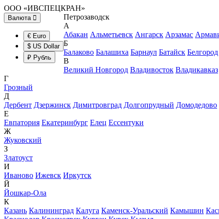
ООО «ИВСПЕЦКРАН»
Петрозаводск
Валюта
А
Абакан
Альметьевск
Ангарск
Арзамас
Армав
€ Euro
Б
$ US Dollar
Балаково
Балашиха
Барнаул
Батайск
Белгород
₽ Рубль
В
Великий Новгород
Владивосток
Владикавказ
Г
Грозный
Д
Дербент
Дзержинск
Димитровград
Долгопрудный
Домодедово
Е
Евпатория
Екатеринбург
Елец
Ессентуки
Ж
Жуковский
З
Златоуст
И
Иваново
Ижевск
Иркутск
Й
Йошкар-Ола
К
Казань
Калининград
Калуга
Каменск-Уральский
Камышин
Кас