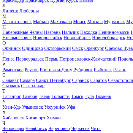
Краснодар
Красноярск
Курган
Курск
Кызыл
Л
Липецк
Люберцы
М
Магнитогорск
Майкоп
Махачкала
Миасс
Москва
Мурманск
Му
Н
Набережные Челны
Назрань
Нальчик
Находка
Невинномысск
Новомосковск
Новороссийск
Новосибирск
Новочебоксарск
Но
О
Обнинск
Одинцово
Октябрьский
Омск
Оренбург
Орехово-Зуе
П
Пенза
Первоуральск
Пермь
Петропавловск-Камчатский
Подоль
Р
Раменское
Реутов
Ростов-на-Дону
Рубцовск
Рыбинск
Рязань
С
Салават
Самара
Санкт-Петербург
Саранск
Саратов
Севастопол
Сызрань
Сыктывкар
Т
Таганрог
Тамбов
Тверь
Тольятти
Томск
Тула
Тюмень
У
Улан-Удэ
Ульяновск
Уссурийск
Уфа
Х
Хабаровск
Хасавюрт
Химки
Ч
Чебоксары
Челябинск
Череповец
Черкесск
Чита