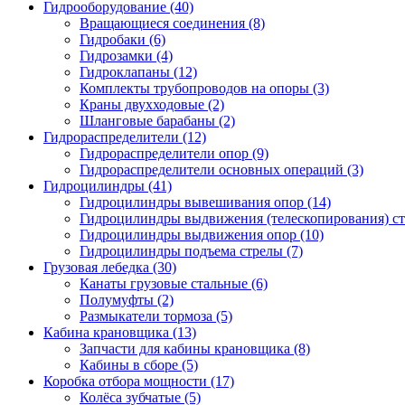
Гидрооборудование (40)
Вращающиеся соединения
(8)
Гидробаки
(6)
Гидрозамки
(4)
Гидроклапаны
(12)
Комплекты трубопроводов на опоры
(3)
Краны двухходовые
(2)
Шланговые барабаны
(2)
Гидрораспределители (12)
Гидрораспределители опор
(9)
Гидрораспределители основных операций
(3)
Гидроцилиндры (41)
Гидроцилиндры вывешивания опор
(14)
Гидроцилиндры выдвижения (телескопирования) с
Гидроцилиндры выдвижения опор
(10)
Гидроцилиндры подъема стрелы
(7)
Грузовая лебедка (30)
Канаты грузовые стальные
(6)
Полумуфты
(2)
Размыкатели тормоза
(5)
Кабина крановщика (13)
Запчасти для кабины крановщика
(8)
Кабины в сборе
(5)
Коробка отбора мощности (17)
Колёса зубчатые
(5)