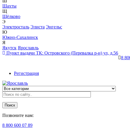
Ш
Шахты
Щ
Щёлково
Э
Электросталь
Элиста
Энгельс
Ю
Южно-Сахалинск
Я
Якутск
Ярославль
Пункт выдачи ТК:
Островского (Перевалка р-н) ул, д.56
8 80
Регистрация
Поиск
Позвоните нам:
8 800 600 07 89