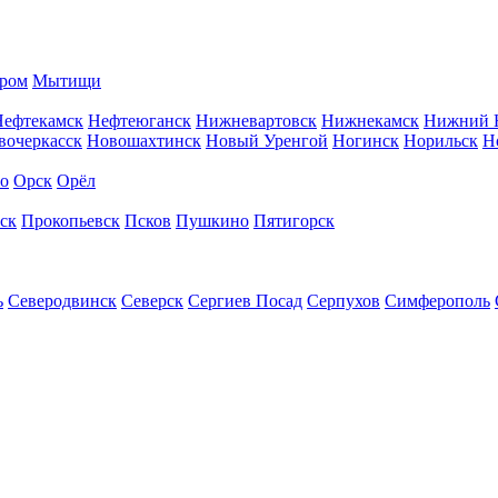
ром
Мытищи
Нефтекамск
Нефтеюганск
Нижневартовск
Нижнекамск
Нижний 
вочеркасск
Новошахтинск
Новый Уренгой
Ногинск
Норильск
Н
во
Орск
Орёл
ск
Прокопьевск
Псков
Пушкино
Пятигорск
ь
Северодвинск
Северск
Сергиев Посад
Серпухов
Симферополь