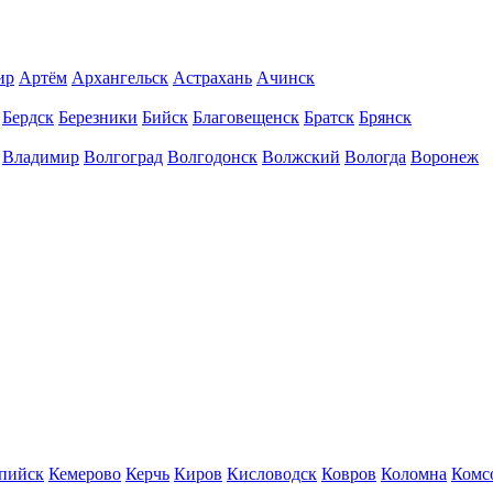
ир
Артём
Архангельск
Астрахань
Ачинск
Бердск
Березники
Бийск
Благовещенск
Братск
Брянск
Владимир
Волгоград
Волгодонск
Волжский
Вологда
Воронеж
пийск
Кемерово
Керчь
Киров
Кисловодск
Ковров
Коломна
Комс