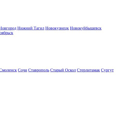
Новгород
Нижний Тагил
Новокузнецк
Новокуйбышевск
оябрьск
Смоленск
Сочи
Ставрополь
Старый Оскол
Стерлитамак
Сургут