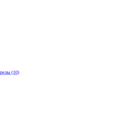
трелы
(10)