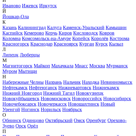
И
Иваново
Ижевск
Иркутск
Й
Йошкар-Ола
К
Казань
Калининград
Калуга
Каменск-Уральский
Камышин
Каспийск
Кемерово
Керчь
Киров
Кисловодск
Ковров
Коломна
Комсомольск-на-Амуре
Копейск
Королёв
Кострома
Красногорск
Краснодар
Красноярск
Курган
Курск
Кызыл
Л
Липецк
Люберцы
М
Магнитогорск
Майкоп
Махачкала
Миасс
Москва
Мурманск
Муром
Мытищи
Н
Набережные Челны
Назрань
Нальчик
Находка
Невинномысск
Нефтекамск
Нефтеюганск
Нижневартовск
Нижнекамск
Нижний Новгород
Нижний Тагил
Новокузнецк
Новокуйбышевск
Новомосковск
Новороссийск
Новосибирск
Новочебоксарск
Новочеркасск
Новошахтинск
Новый
Уренгой
Ногинск
Норильск
Ноябрьск
О
Обнинск
Одинцово
Октябрьский
Омск
Оренбург
Орехово-
Зуево
Орск
Орёл
П