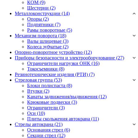
КОМ
(9)
Шестерни
(2)
Металлоконструкции (14)
Опоры
(2)
Подпятники
(7)
Рамы поворотные
(5)
Механизм поворота (18)
Валы шлицевые
(3)
Колеса зубчатые
(2)
Опорно-поворотное устройство (12)
Приборы безопасности и электрооборудование (27)
Ограничители нагрузки ОНК
(16)
Токосъемники
(8)
Резинотехнические изделия (РТИ) (7)
Стреловая группа (53)
Блоки полиспаста
(8)
Втулки
(2)
Канаты задвижения/выдвижения
(12)
Крюковые подвески
(3)
Ограничители
(3)
Оси
(10)
Плиты скольжения автокрана
(11)
Стрелы автокрана (21)
Основания стрел
(6)
Секции стрел
(12)