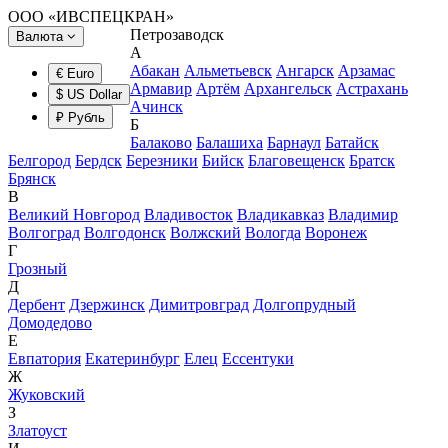
ООО «ИВСПЕЦКРАН»
Петрозаводск
Валюта
А
Абакан
Альметьевск
Ангарск
Арзамас
€ Euro
Армавир
Артём
Архангельск
Астрахань
$ US Dollar
Ачинск
₽ Рубль
Б
Балаково
Балашиха
Барнаул
Батайск
Белгород
Бердск
Березники
Бийск
Благовещенск
Братск
Брянск
В
Великий Новгород
Владивосток
Владикавказ
Владимир
Волгоград
Волгодонск
Волжский
Вологда
Воронеж
Г
Грозный
Д
Дербент
Дзержинск
Димитровград
Долгопрудный
Домодедово
Е
Евпатория
Екатеринбург
Елец
Ессентуки
Ж
Жуковский
З
Златоуст