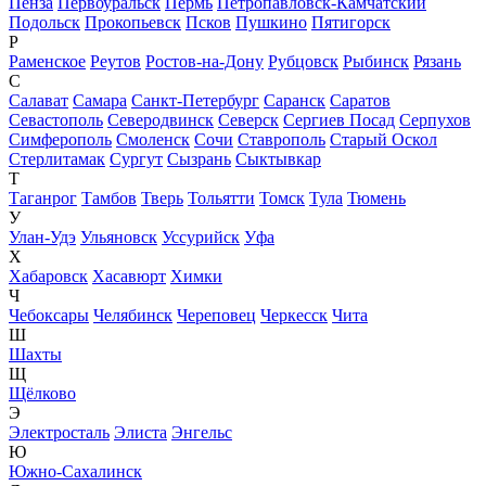
Пенза
Первоуральск
Пермь
Петропавловск-Камчатский
Подольск
Прокопьевск
Псков
Пушкино
Пятигорск
Р
Раменское
Реутов
Ростов-на-Дону
Рубцовск
Рыбинск
Рязань
С
Салават
Самара
Санкт-Петербург
Саранск
Саратов
Севастополь
Северодвинск
Северск
Сергиев Посад
Серпухов
Симферополь
Смоленск
Сочи
Ставрополь
Старый Оскол
Стерлитамак
Сургут
Сызрань
Сыктывкар
Т
Таганрог
Тамбов
Тверь
Тольятти
Томск
Тула
Тюмень
У
Улан-Удэ
Ульяновск
Уссурийск
Уфа
Х
Хабаровск
Хасавюрт
Химки
Ч
Чебоксары
Челябинск
Череповец
Черкесск
Чита
Ш
Шахты
Щ
Щёлково
Э
Электросталь
Элиста
Энгельс
Ю
Южно-Сахалинск