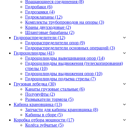
Вращающиеся соединения
(8)
Гидробаки
(6)
Гидрозамки
(4)
Гидроклапаны
(12)
Комплекты трубопроводов на опоры
(3)
Краны двухходовые
(2)
Шланговые барабаны
(2)
Гидрораспределители (12)
Гидрораспределители опор
(9)
Гидрораспределители основных операций
(3)
Гидроцилиндры (41)
Гидроцилиндры вывешивания опор
(14)
Гидроцилиндры выдвижения (телескопирования)
стрелы
(10)
Гидроцилиндры выдвижения опор
(10)
Гидроцилиндры подъема стрелы
(7)
Грузовая лебедка (30)
Канаты грузовые стальные
(6)
Полумуфты
(2)
Размыкатели тормоза
(5)
Кабина крановщика (13)
Запчасти для кабины крановщика
(8)
Кабины в сборе
(5)
Коробка отбора мощности (17)
Колёса зубчатые
(5)