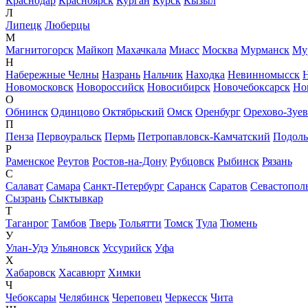
Краснодар
Красноярск
Курган
Курск
Кызыл
Л
Липецк
Люберцы
М
Магнитогорск
Майкоп
Махачкала
Миасс
Москва
Мурманск
Му
Н
Набережные Челны
Назрань
Нальчик
Находка
Невинномысск
Новомосковск
Новороссийск
Новосибирск
Новочебоксарск
Но
О
Обнинск
Одинцово
Октябрьский
Омск
Оренбург
Орехово-Зуе
П
Пенза
Первоуральск
Пермь
Петропавловск-Камчатский
Подоль
Р
Раменское
Реутов
Ростов-на-Дону
Рубцовск
Рыбинск
Рязань
С
Салават
Самара
Санкт-Петербург
Саранск
Саратов
Севастопол
Сызрань
Сыктывкар
Т
Таганрог
Тамбов
Тверь
Тольятти
Томск
Тула
Тюмень
У
Улан-Удэ
Ульяновск
Уссурийск
Уфа
Х
Хабаровск
Хасавюрт
Химки
Ч
Чебоксары
Челябинск
Череповец
Черкесск
Чита