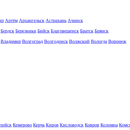
ир
Артём
Архангельск
Астрахань
Ачинск
Бердск
Березники
Бийск
Благовещенск
Братск
Брянск
Владимир
Волгоград
Волгодонск
Волжский
Вологда
Воронеж
пийск
Кемерово
Керчь
Киров
Кисловодск
Ковров
Коломна
Комс