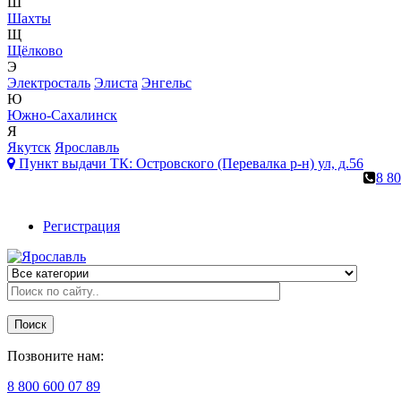
Ш
Шахты
Щ
Щёлково
Э
Электросталь
Элиста
Энгельс
Ю
Южно-Сахалинск
Я
Якутск
Ярославль
Пункт выдачи ТК:
Островского (Перевалка р-н) ул, д.56
8 80
Регистрация
Поиск
Позвоните нам:
8 800 600 07 89