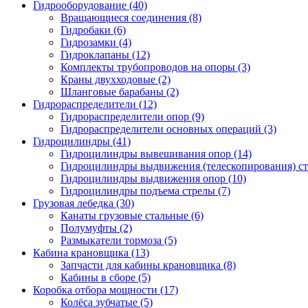
Гидрооборудование (40)
Вращающиеся соединения
(8)
Гидробаки
(6)
Гидрозамки
(4)
Гидроклапаны
(12)
Комплекты трубопроводов на опоры
(3)
Краны двухходовые
(2)
Шланговые барабаны
(2)
Гидрораспределители (12)
Гидрораспределители опор
(9)
Гидрораспределители основных операций
(3)
Гидроцилиндры (41)
Гидроцилиндры вывешивания опор
(14)
Гидроцилиндры выдвижения (телескопирования) с
Гидроцилиндры выдвижения опор
(10)
Гидроцилиндры подъема стрелы
(7)
Грузовая лебедка (30)
Канаты грузовые стальные
(6)
Полумуфты
(2)
Размыкатели тормоза
(5)
Кабина крановщика (13)
Запчасти для кабины крановщика
(8)
Кабины в сборе
(5)
Коробка отбора мощности (17)
Колёса зубчатые
(5)