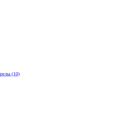
трелы
(10)