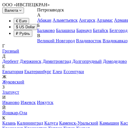
ООО «ИВСПЕЦКРАН»
Петрозаводск
Валюта
А
Абакан
Альметьевск
Ангарск
Арзамас
Армав
€ Euro
Б
$ US Dollar
Балаково
Балашиха
Барнаул
Батайск
Белгород
₽ Рубль
В
Великий Новгород
Владивосток
Владикавказ
Г
Грозный
Д
Дербент
Дзержинск
Димитровград
Долгопрудный
Домодедово
Е
Евпатория
Екатеринбург
Елец
Ессентуки
Ж
Жуковский
З
Златоуст
И
Иваново
Ижевск
Иркутск
Й
Йошкар-Ола
К
Казань
Калининград
Калуга
Каменск-Уральский
Камышин
Кас