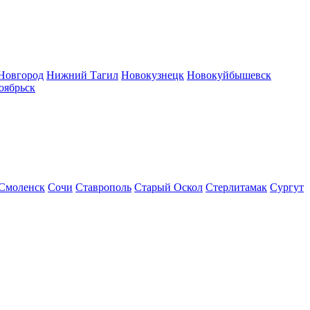
Новгород
Нижний Тагил
Новокузнецк
Новокуйбышевск
оябрьск
Смоленск
Сочи
Ставрополь
Старый Оскол
Стерлитамак
Сургут