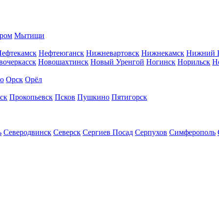
ром
Мытищи
Нефтекамск
Нефтеюганск
Нижневартовск
Нижнекамск
Нижний 
вочеркасск
Новошахтинск
Новый Уренгой
Ногинск
Норильск
Н
во
Орск
Орёл
ск
Прокопьевск
Псков
Пушкино
Пятигорск
ь
Северодвинск
Северск
Сергиев Посад
Серпухов
Симферополь